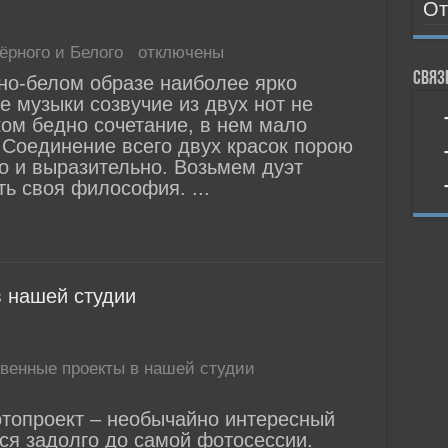
От
ёрного и Белого
отключены
Связ
рно-белом образе наиболее ярко
 музыки созвучие из двух нот не
ком бедно сочетание, в нем мало
 Соединение всего двух красок порою
то и выразительно. Возьмем дуэт
ть своя философия. ...
 нашей студии
твенные проекты в нашей студии
топроект – необычайно интересный
ся задолго до самой фотосессии.