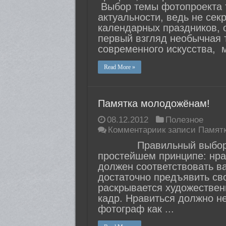
Выбор темы фотопроекта т
актуальности, ведь не сек
календарных праздников, 
первый взгляд необычная 
современного искусства, м
Read More »
Памятка молодожёнам!
08.12.2012
Полезное
Комментарии
к записи Памят
Правильный выбор фот
простейшем принципе: нра
должен соответствовать в
достаточно предъявить сво
раскрывается художественн
кадр. Нравиться должно не
фотограф как ...