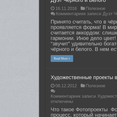
Дуэт Чёрного и Белого
16.11.2016
Полезное
Комментарии
к записи Дуэт Ч
Принято считать, что в чё
проявляется форма! В мире
считается аккордом: слиш
гармонии. Иное дело цвет!
“звучит” удивительно бога
чёрного и белого. В нем ес
Read More »
Художественные проекты в
08.12.2012
Полезное
Комментарии
к записи Художес
отключены
Что такое Фотопроекты Фо
процесс, который начинает