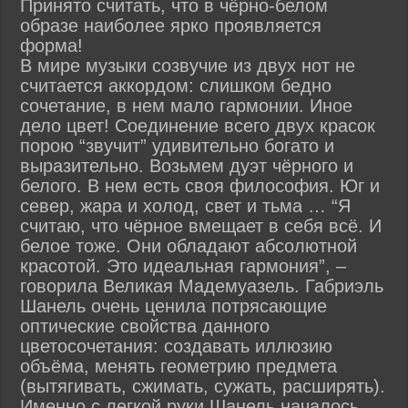
Принято считать, что в чёрно-белом
образе наиболее ярко проявляется
форма!
В мире музыки созвучие из двух нот не
считается аккордом: слишком бедно
сочетание, в нем мало гармонии. Иное
дело цвет! Соединение всего двух красок
порою “звучит” удивительно богато и
выразительно. Возьмем дуэт чёрного и
белого. В нем есть своя философия. Юг и
север, жара и холод, свет и тьма … “Я
считаю, что чёрное вмещает в себя всё. И
белое тоже. Они обладают абсолютной
красотой. Это идеальная гармония”, –
говорила Великая Мадемуазель. Габриэль
Шанель очень ценила потрясающие
оптические свойства данного
цветосочетания: создавать иллюзию
объёма, менять геометрию предмета
(вытягивать, сжимать, сужать, расширять).
Именно с легкой руки Шанель началось