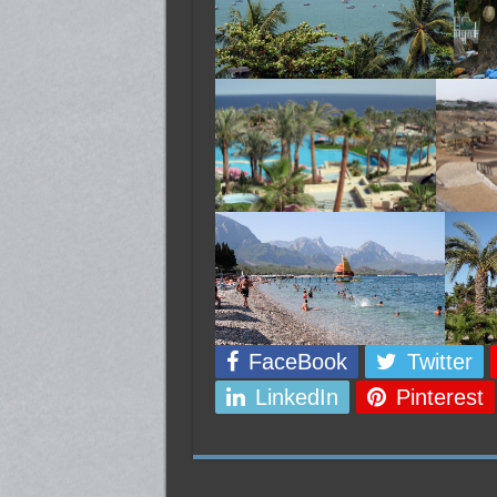
FaceBook
Twitter
LinkedIn
Pinterest