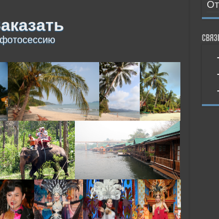
От
аказать
Связ
фотосессию